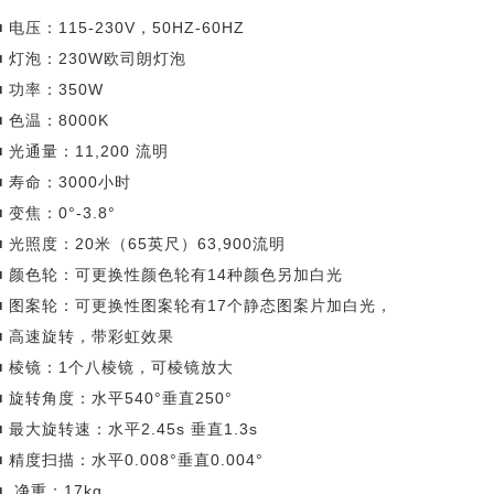
■ 电压：115-230V，50HZ-60HZ
■ 灯泡：230W欧司朗灯泡
■ 功率：350W
■ 色温：8000K
■ 光通量：11,200 流明
■ 寿命：3000小时
■ 变焦：0°-3.8°
■ 光照度：20米（65英尺）63,900流明
■ 颜色轮：可更换性颜色轮有14种颜色另加白光
■ 图案轮：可更换性图案轮有17个静态图案片加白光，
■ 高速旋转，带彩虹效果
■ 棱镜：1个八棱镜，可棱镜放大
■ 旋转角度：水平540°垂直250°
■ 最大旋转速：水平2.45s 垂直1.3s
■ 精度扫描：水平0.008°垂直0.004°
■ 净重：17kg